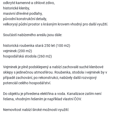
odkryté kamenné a cihlové zdivo,
historické klenby,
masivní dřevěné podlahy,
původní konstrukční detaily,
velkorysý půdní prostor s krásným krovem vhodný pro další využití.
Součástí nabízeného areálu jsou dále:
historická roubenka stará 250 let (100 m2)
vejminek (200 m2)
hospodářská stodola (260 m2)
Vejminek je plně podsklepený a nabízí zachovalé suché klenbové
sklepy s jedinečnou atmosférou. Roubenka, stodola i vejminek by v
případě zachování, po rekonstrukci, nabízely další rozvojový
potenciál celého hospodářství.
Do objektu je přivedena elektřina a voda. Kanalizace zatím není
řešena, vhodným řešením je například vlastní ČOV.
Nemovitost nabízí široké možnosti využití: