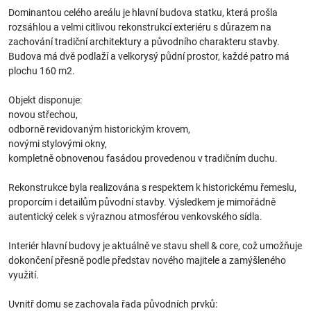
Dominantou celého areálu je hlavní budova statku, která prošla
rozsáhlou a velmi citlivou rekonstrukcí exteriéru s důrazem na
zachování tradiční architektury a původního charakteru stavby.
Budova má dvě podlaží a velkorysý půdní prostor, každé patro má
plochu 160 m2.
Objekt disponuje:
novou střechou,
odborně revidovaným historickým krovem,
novými stylovými okny,
kompletně obnovenou fasádou provedenou v tradičním duchu.
Rekonstrukce byla realizována s respektem k historickému řemeslu,
proporcím i detailům původní stavby. Výsledkem je mimořádně
autentický celek s výraznou atmosférou venkovského sídla.
Interiér hlavní budovy je aktuálně ve stavu shell & core, což umožňuje
dokončení přesně podle představ nového majitele a zamýšleného
využití.
Uvnitř domu se zachovala řada původních prvků: